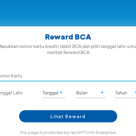
Reward BCA
asukkan nomor kartu kredit/ debit BCA dan pilih tanggal lahir unt
melihat Reward BCA
anggal Lahir
Lihat Reward
This page is protected by reCAPTCHA Enterprise.