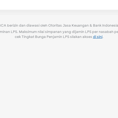
BCA berizin dan diawasi oleh Otoritas Jasa Keuangan & Bank Indonesia
nan LPS. Maksimum nilai simpanan yang dijamin LPS per nasabah per
cek Tingkat Bunga Penjamin LPS silakan akses
di sini
.