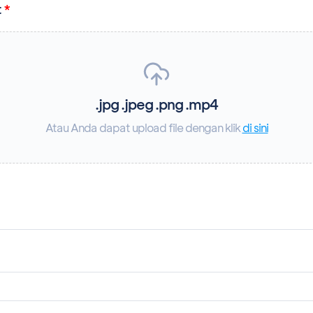
t
*
.jpg .jpeg .png .mp4
Atau Anda dapat upload file dengan klik
di sini