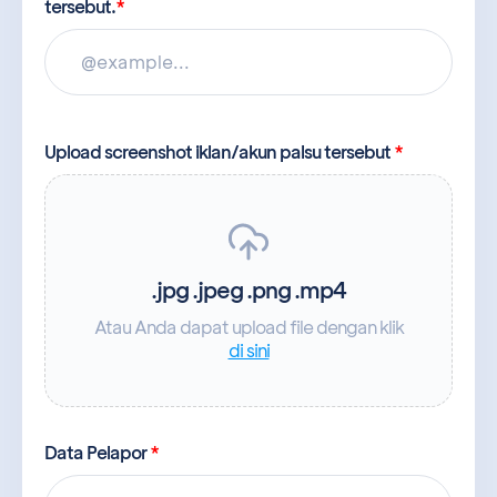
tersebut.
*
Upload screenshot iklan/akun palsu tersebut
*
.jpg .jpeg .png .mp4
Atau Anda dapat upload file dengan klik
di sini
Data Pelapor
*